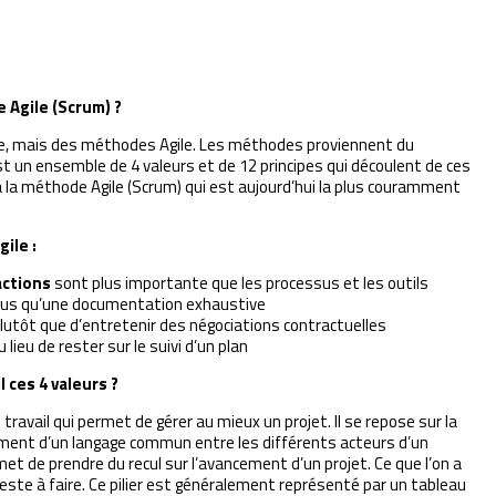
 Agile (Scrum) ?
ile, mais des méthodes Agile. Les méthodes proviennent du
st un ensemble de 4 valeurs et de 12 principes qui découlent de ces
i à la méthode Agile (Scrum) qui est aujourd’hui la plus couramment
ile :
actions
sont plus importante que les processus et les outils
lus qu’une documentation exhaustive
lutôt que d’entretenir des négociations contractuelles
 lieu de rester sur le suivi d’un plan
 ces 4 valeurs ?
avail qui permet de gérer au mieux un projet. Il se repose sur la
ment d’un langage commun entre les différents acteurs d’un
met de prendre du recul sur l’avancement d’un projet. Ce que l’on a
il reste à faire. Ce pilier est généralement représenté par un tableau