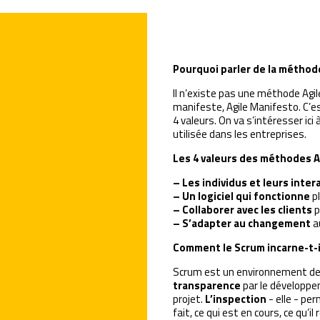
Pourquoi parler de la méthode
Il n’existe pas une méthode Ag
manifeste, Agile Manifesto. C’e
4 valeurs. On va s’intéresser ic
utilisée dans les entreprises.
Les 4 valeurs des méthodes Ag
–
Les individus et leurs inter
–
Un logiciel qui fonctionne
p
–
Collaborer avec les clients
p
–
S’adapter au changement
au
Comment le Scrum incarne-t-il
Scrum est un environnement de tr
transparence
par le développe
projet.
L’inspection
- elle - per
fait, ce qui est en cours, ce qu’