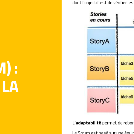
dont l’objectif est de vérifier le
) :
 LA
L’adaptabilité
permet de rebond
Le Scrum est basé sur une équip