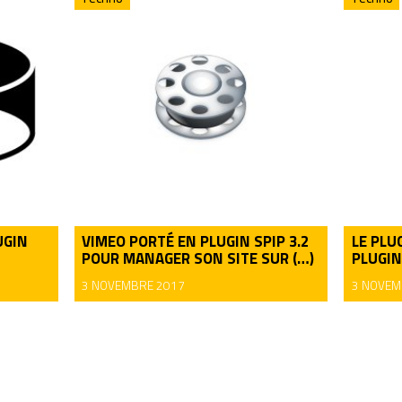
UGIN
VIMEO PORTÉ EN PLUGIN SPIP 3.2
LE PLU
POUR MANAGER SON SITE SUR (…)
PLUGIN
3 NOVEMBRE 2017
3 NOVEM